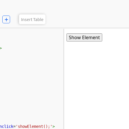
+
Insert Table
>
nclick
=
'showElement();'
>